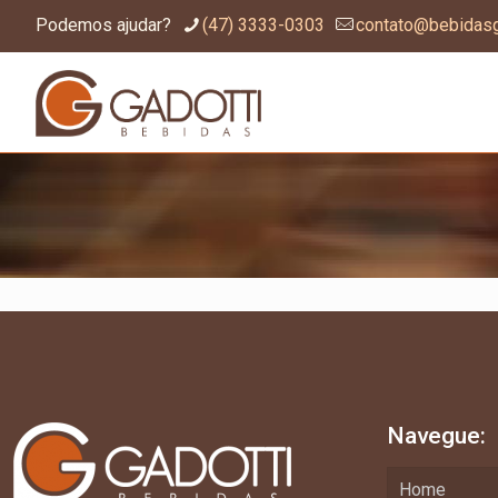
Podemos ajudar?
(47) 3333-0303
contato@bebidasg
Navegue:
Home