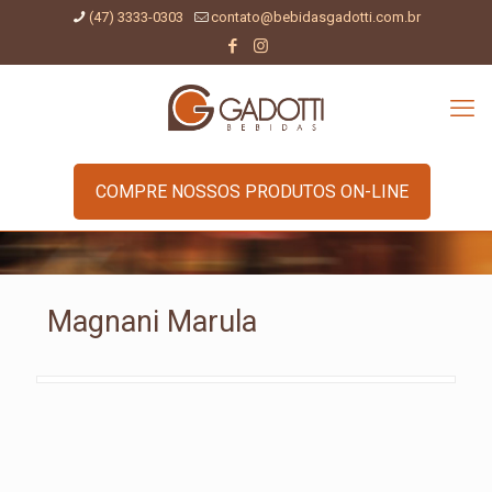
(47) 3333-0303
contato@bebidasgadotti.com.br
COMPRE NOSSOS PRODUTOS ON-LINE
Magnani Marula