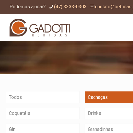
Podemos ajudar?
(47) 3333-0303
contato@bebidasg
Todos
Cachaças
Coquetéis
Drinks
Gin
Granadinhas