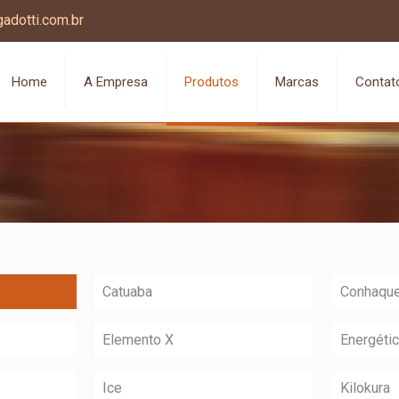
adotti.com.br
Home
A Empresa
Produtos
Marcas
Contat
Catuaba
Conhaqu
Elemento X
Energéti
Ice
Kilokura